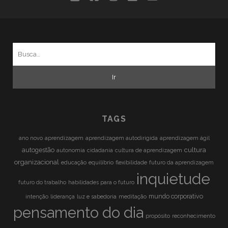
form
Busca
por:
TAGS
ano novo
aprendizagem
aprendizagem autodirigida
aprendizagem ágil
cultura
autogestão
autonomia
cidadania
cultura de aprendizagem
organizacional
educação
equilíbrio
flexibilidade
futuro da aprendizagem
inquietude
futuro do trabalho
habilidades para o futuro
mundo corporativo
intenção
liderança
luz e sabedoria
meditação
pensamento do dia
propósito
reconhecimento