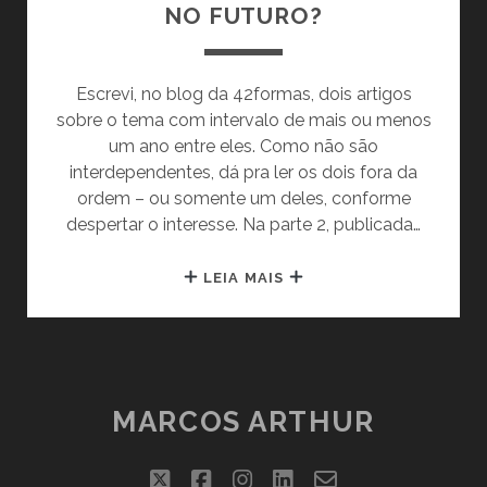
NO FUTURO?
Escrevi, no blog da 42formas, dois artigos
sobre o tema com intervalo de mais ou menos
um ano entre eles. Como não são
interdependentes, dá pra ler os dois fora da
ordem – ou somente um deles, conforme
despertar o interesse. Na parte 2, publicada…
COMO
LEIA MAIS
SERÁ
A
APRENDIZAGEM
NO
FUTURO?
MARCOS ARTHUR
twitter
facebook
instagram
linkedin
email-