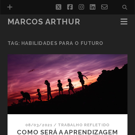
twitter
facebook
instagram
linkedin
email-
form
MARCOS ARTHUR
TAG:
HABILIDADES PARA O FUTURO
08/03/2021
/
TRABALHO REFLETIDO
COMO SERÁ A APRENDIZAGEM