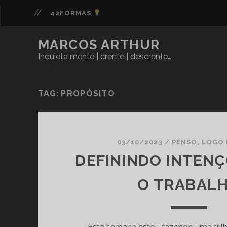
42FORMAS
MARCOS ARTHUR
Inquieta mente | crente | descrente…
TAG:
PROPÓSITO
03/10/2023
/
PENSO, LOGO
DEFININDO INTEN
O TRABAL