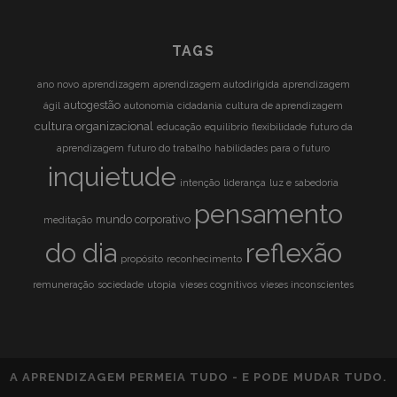
TAGS
ano novo
aprendizagem
aprendizagem autodirigida
aprendizagem
autogestão
ágil
autonomia
cidadania
cultura de aprendizagem
cultura organizacional
educação
equilíbrio
flexibilidade
futuro da
aprendizagem
futuro do trabalho
habilidades para o futuro
inquietude
intenção
liderança
luz e sabedoria
pensamento
mundo corporativo
meditação
reflexão
do dia
propósito
reconhecimento
remuneração
sociedade
utopia
vieses cognitivos
vieses inconscientes
A APRENDIZAGEM PERMEIA TUDO - E PODE MUDAR TUDO.