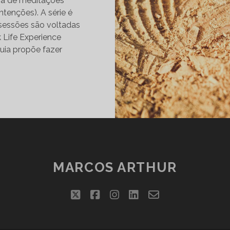
ha de meditações
Intenções). A série é
 sessões são voltadas
 Life Experience
 guia propõe fazer
FININDO
TENÇÕES
RA
RABALHO
MARCOS ARTHUR
twitter
facebook
instagram
linkedin
email-
form