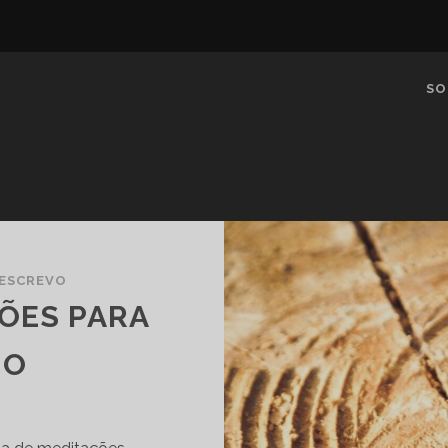
SO
 ESCREVO
ÇÕES PARA
HO