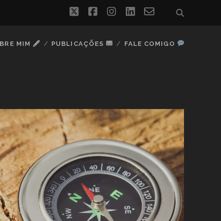
twitter
facebook
instagram
linkedin
email-
form
BRE MIM 🖋
PUBLICAÇÕES
FALE COMIGO