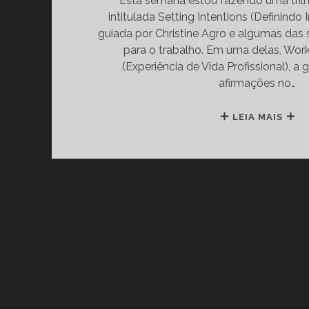
Esta semana estou fazendo uma tril
intitulada Setting Intentions (Definindo 
guiada por Christine Agro e algumas das
para o trabalho. Em uma delas, Work
(Experiência de Vida Profissional), a
afirmações no…
DE
LEIA MAIS
IN
PA
O
T