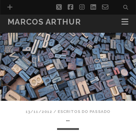
twitter
facebook
instagram
linkedin
email-
form
MARCOS ARTHUR
13/11/2012
/
ESCRITOS DO PASSADO
…