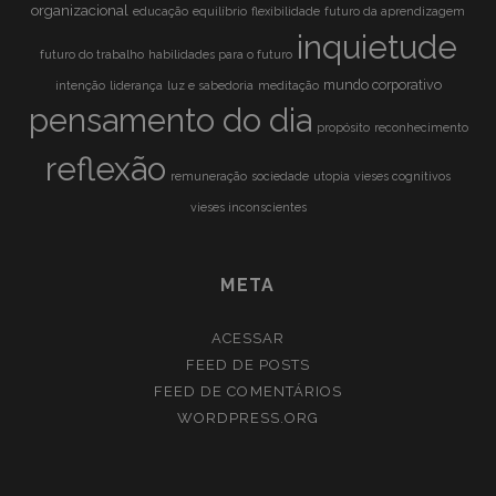
organizacional
educação
equilíbrio
flexibilidade
futuro da aprendizagem
inquietude
futuro do trabalho
habilidades para o futuro
mundo corporativo
intenção
liderança
luz e sabedoria
meditação
pensamento do dia
propósito
reconhecimento
reflexão
remuneração
sociedade
utopia
vieses cognitivos
vieses inconscientes
META
ACESSAR
FEED DE POSTS
FEED DE COMENTÁRIOS
WORDPRESS.ORG