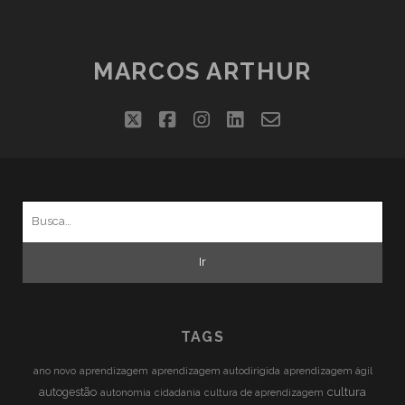
MARCOS ARTHUR
twitter
facebook
instagram
linkedin
email-
form
Busca
por:
TAGS
ano novo
aprendizagem
aprendizagem autodirigida
aprendizagem ágil
cultura
autogestão
autonomia
cidadania
cultura de aprendizagem